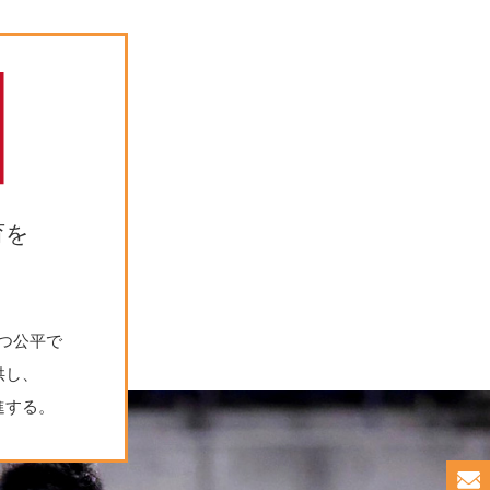
育を
つ公平で
供し、
進する。