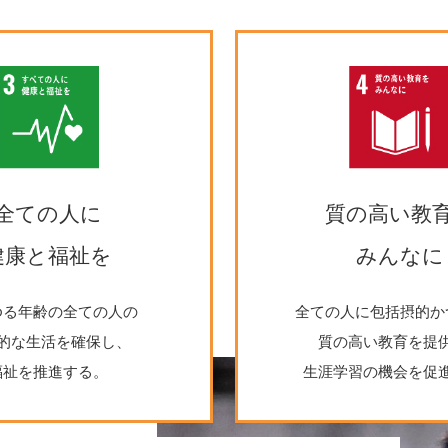
全ての人に
質の高い教
健康と福祉を
みんなに
ゆる年齢の全ての人の
全ての人に包括摂的か
的な生活を確保し、
質の高い教育を提
福祉を推進する。
生涯学習の機会を促