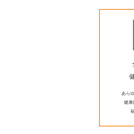
あら
健康